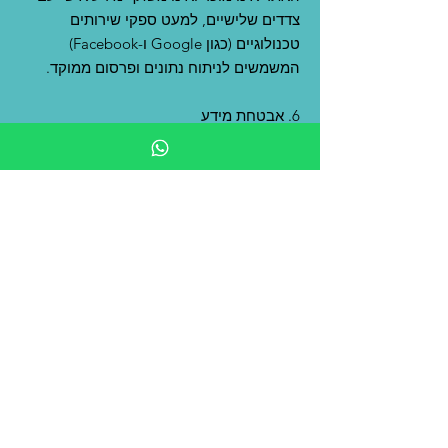
צדדים שלישיים, למעט ספקי שירותים
טכנולוגיים (כגון Google ו-Facebook)
המשמשים לניתוח נתונים ופרסום ממוקד.
6. אבטחת מידע
האתר נוקט באמצעים סבירים להגנה על
המידע, אולם אין ביכולתו להבטיח אבטחה
מלאה מפני חדירה או שימוש בלתי מורשה.
7. תחולה
מדיניות זו חלה על שימוש באתר הפונה
ללקוחות בישראל בלבד.
8. שינויים במדיניות
האתר רשאי לעדכן את מדיניות הפרטיות מעת
לעת. השינויים ייכנסו לתוקף מיד עם פרסומם
באתר.