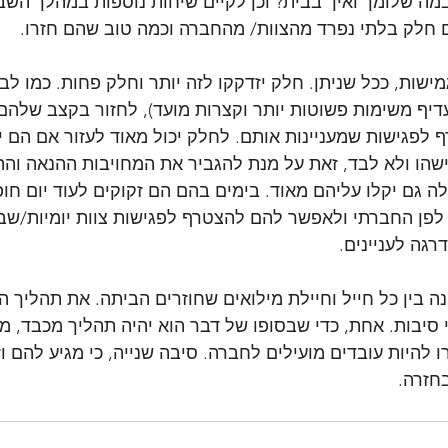
מה שלומך ואיך בבית? וכן לקיים שיחות נוספות במהלך השבו
חלק בלתי נפרד מהצוות/ מהחברה וכמה טוב שהם חזרו. 
ישות, ככל שניתן. חלק יזדקקו לזה יותר וחלק פחות. כמו ל
דיף משימות פשוטות יותר וקצרות מועד), לחזור בקצב שלהם,
 לפגישות שמעניינות אותם. לחלק יכול מאוד לעזור אם הם 
שהו ולא לבד, זאת על מנת להגביר את המחויבות ההנאה וההנ
 גם יקלו עליהם מאוד. בימים בהם הם זקוקים לעוד יום חופ
לפן החברתי ולאפשר להם להצטרף לפגישות צוות יומיות/שבו
גה לעניינים. 
ה בין כל חייל וחיילת מילואים שחוזרים הביתה. את תהליך 
סיבות. אחת, כדי שבסופו של דבר הוא יהיה תהליך מכבד, מ
 להיות עובדים מועילים לחברה. סיבה שנייה, כי מגיע להם ו
חזרה.