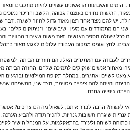
.. הימים והשבועות הראשונים עשויים להיות מורכבים ומאוד 
מאוד, הרגשות נחווים בעוצמה גבוהה, הקשב והריכוז נמוכים 
לה. יש להם מצד אחד רצון מאוד גדול לחזור לשגרה, דבר שי
 שני הם מתמודדים עם מעין "שיבושים" ו"ניתוקים קלים" בע
ם ככל שעולה מספר האנשים. זאת משום שעיבוד החוויות והח
אבים. לחץ ועומס ממקום העבודה עלולים לפגוע מאוד בתהליך
זרים לעבודה עם האתגרים האלו, הם חוזרים הביתה, למשפחה
ו מאחור אנשים שזקוקים לתמיכה שלהם. החזרה הביתה מלו
 מעט קשיים ואתגרים. במהלך תקופת המילואים וברגעים הק
 הביתה והייתה להם ציפייה מסוימת, מצד שני, המשפחה שנש
ייתה ציפייה אחרת. 
כדאי לעשות? הרבה לברר איתם, לשאול מה הם צריכים? אפשר 
גנריות שיגררו תשובות גנריות, להכיר תודה ולהביע הערכה. 
 פתוחה לשיחה ולעזרה בהתאקלמות. על המנהל הישיר לקיים